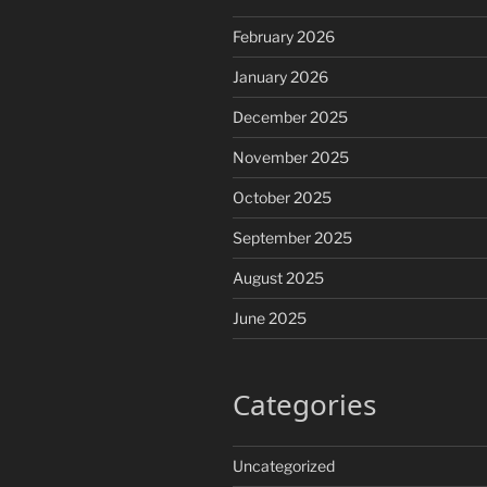
February 2026
January 2026
December 2025
November 2025
October 2025
September 2025
August 2025
June 2025
Categories
Uncategorized