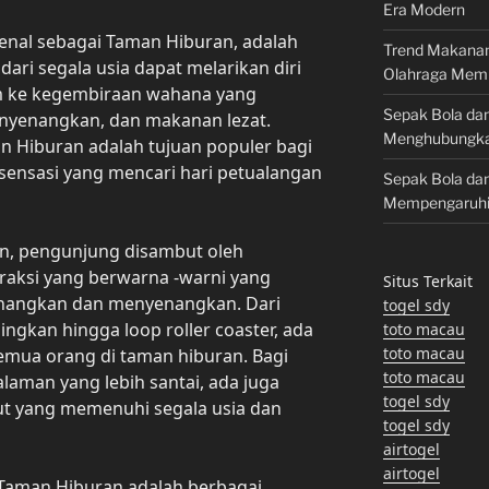
Era Modern
enal sebagai Taman Hiburan, adalah
Trend Makanan
ari segala usia dapat melarikan diri
Olahraga Memp
m ke kegembiraan wahana yang
Sepak Bola dan
yenangkan, dan makanan lezat.
Menghubungkan
an Hiburan adalah tujuan populer bagi
 sensasi yang mencari hari petualangan
Sepak Bola dan
Mempengaruhi 
n, pengunjung disambut oleh
aksi yang berwarna -warni yang
Situs Terkait
enangkan dan menyenangkan. Dari
togel sdy
ngkan hingga loop roller coaster, ada
toto macau
toto macau
semua orang di taman hiburan. Bagi
toto macau
laman yang lebih santai, ada juga
togel sdy
t yang memenuhi segala usia dan
togel sdy
airtogel
airtogel
 Taman Hiburan adalah berbagai