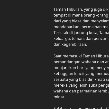
Taman Hiburan, yang juga dik
tempat di mana orang -orang d
dari yang biasa dan menyela
mendebarkan, permainan men
Terletak di jantung kota, Tam
keluarga, teman, dan pencari
dan kegembiraan.
Saat memasuki Taman Hibura
pemandangan wahana dan atr
menjanjikan hari yang meny
ketinggian kincir yang memusi
sesuatu yang bisa dinikmati 
mereka yang lebih suka penga
wahana dan permainan lembu
minat.
Salah satu yang menarik dari