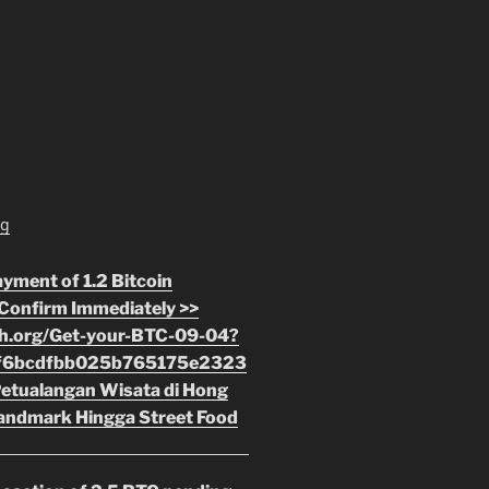
ng
yment of 1.2 Bitcoin
 Confirm Immediately >>
ph.org/Get-your-BTC-09-04?
f6bcdfbb025b765175e2323
etualangan Wisata di Hong
Landmark Hingga Street Food