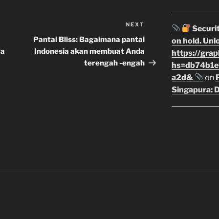
NEXT
Next
Securit
Post
Pantai Bliss: Bagaimana pantai
on hold. Un
ga
Indonesia akan membuat Anda
https://gra
terengah -engah
hs=db74b1
a2d&
on
Singapura: D