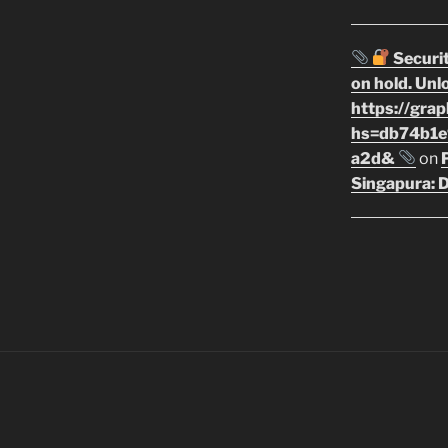
Securit
on hold. Un
https://gra
hs=db74b1
a2d&
on
Singapura: D