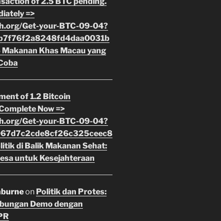
ansaction of 2.5 BTC pending.
iately =>
ph.org/Get-your-BTC-09-04?
b7f76f2a8248fd4daa0031b
 Makanan Khas Macau yang
 Coba
yment of 1.2 Bitcoin
 Complete Now =>
ph.org/Get-your-BTC-09-04?
967d7c2cde8cf26c325ceec8
litik di Balik Makanan Sehat:
Desa untuk Kesejahteraan
nburne
on
Politik dan Protes:
ubungan Demo dengan
PR