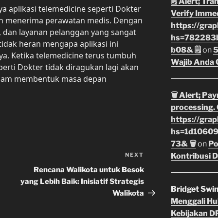
🗒 Alert; Tr
 aplikasi telemedicine seperti Dokter
Verify Immed
en menerima perawatan medis. Dengan
https://gra
 dan layanan pelanggan yang sangat
hs=782283
tidak heran mengapa aplikasi ini
b08& 🗒
on
5
ya. Ketika telemedicine terus tumbuh
Wajib Anda
perti Dokter tidak diragukan lagi akan
alam membentuk masa depan
🗑 Alert; Pa
processing.
https://gra
hs=1d1060
73& 🗑
on
Po
Kontribusi 
NEXT
Next
Post
Rencana Walikota untuk Besok
yang Lebih Baik: Inisiatif Strategis
Bridget Swi
Walikota
Menggali H
Kebijakan D