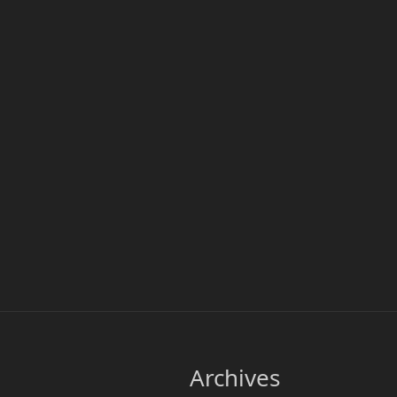
Archives