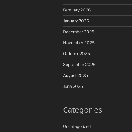
February 2026
January 2026
December 2025
November 2025
October 2025
September 2025
August 2025
June 2025
Categories
Uncategorized