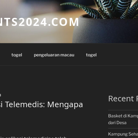
NTS2024.COM
togel
pengeluaran macau
togel
Recent 
3
si Telemedis: Mengapa
Basket di Kam
dari Desa
Kampung Sehat: