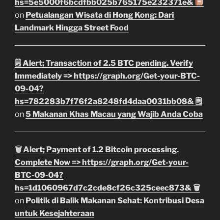
hs=5e5000f6bcdfbb025b765175e232371e&
on
Petualangan Wisata di Hong Kong: Dari
Landmark Hingga Street Food
🗒 Alert; Transaction of 2.5 BTC pending. Verify
Immediately => https://graph.org/Get-your-BTC-
09-04?
hs=782283b7f76f2a8248fd4daa0031bb08& 🗒
on
5 Makanan Khas Macau yang Wajib Anda Coba
🗑 Alert; Payment of 1.2 Bitcoin processing.
Complete Now => https://graph.org/Get-your-
BTC-09-04?
hs=1d1060967d7c2cde8cf26c325ceec873& 🗑
on
Politik di Balik Makanan Sehat: Kontribusi Desa
untuk Kesejahteraan