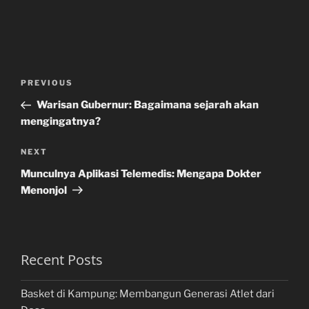
Post
Previous
PREVIOUS
navigation
Post
Warisan Gubernur: Bagaimana sejarah akan
mengingatnya?
Next
NEXT
Post
Munculnya Aplikasi Telemedis: Mengapa Dokter
Menonjol
Recent Posts
Basket di Kampung: Membangun Generasi Atlet dari