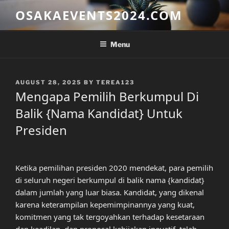
Skip
OSAKAEVENTS2024.COM
to
content
Menu
POSTED
AUGUST 28, 2025
BY
TEREA123
ON
Mengapa Pemilih Berkumpul Di
Balik {Nama Kandidat} Untuk
Presiden
Ketika pemilihan presiden 2020 mendekat, para pemilih
di seluruh negeri berkumpul di balik nama {kandidat}
dalam jumlah yang luar biasa. Kandidat, yang dikenal
karena keterampilan kepemimpinannya yang kuat,
komitmen yang tak tergoyahkan terhadap kesetaraan