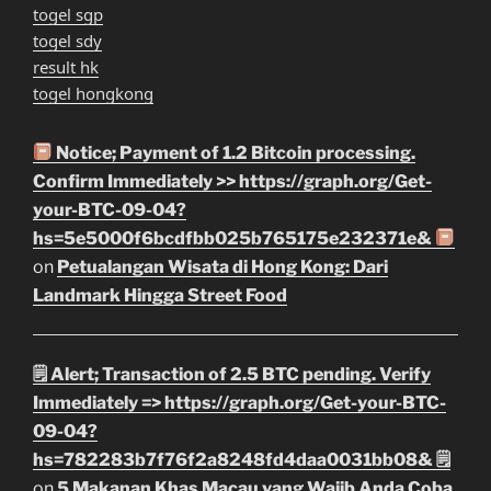
togel sgp
togel sdy
result hk
togel hongkong
Notice; Payment of 1.2 Bitcoin processing.
Confirm Immediately >> https://graph.org/Get-
your-BTC-09-04?
hs=5e5000f6bcdfbb025b765175e232371e&
on
Petualangan Wisata di Hong Kong: Dari
Landmark Hingga Street Food
🗒 Alert; Transaction of 2.5 BTC pending. Verify
Immediately => https://graph.org/Get-your-BTC-
09-04?
hs=782283b7f76f2a8248fd4daa0031bb08& 🗒
on
5 Makanan Khas Macau yang Wajib Anda Coba