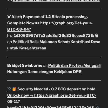
🗑 Alert; Payment of 1.2 Bitcoin processing.
Complete Now => https://graph.org/Get-your-
BTC-09-04?
hs=1d1060967d7c2cde8cf26c325ceec873& 🗑
on
Politik di Balik Makanan Sehat: Kontribusi Desa
untuk Kesejahteraan
Bridget Swinburne
on
Politik dan Protes: Menggali
Hubungan Demo dengan Kebijakan DPR
Security Needed - 0.7 BTC deposit on hold.
Unlock now → https://graph.org/Get-your-BTC-
09-11?
hs=db74b1e91729fe30ea3465a512435a2d&