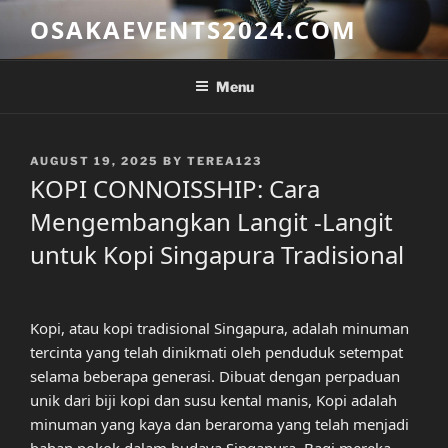
Skip
OSAKAEVENTS2024.COM
to
content
Menu
POSTED
AUGUST 19, 2025
BY
TEREA123
ON
KOPI CONNOISSHIP: Cara
Mengembangkan Langit -Langit
untuk Kopi Singapura Tradisional
Kopi, atau kopi tradisional Singapura, adalah minuman
tercinta yang telah dinikmati oleh penduduk setempat
selama beberapa generasi. Dibuat dengan perpaduan
unik dari biji kopi dan susu kental manis, Kopi adalah
minuman yang kaya dan beraroma yang telah menjadi